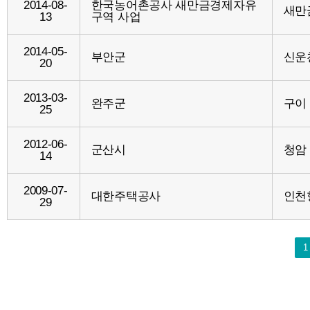
2014-08-
한국농어촌공사 새만금경제자유
새만
13
구역 사업
2014-05-
부안군
신운
20
2013-03-
완주군
구이
25
2012-06-
군산시
청암
14
2009-07-
대한주택공사
인천
29
1