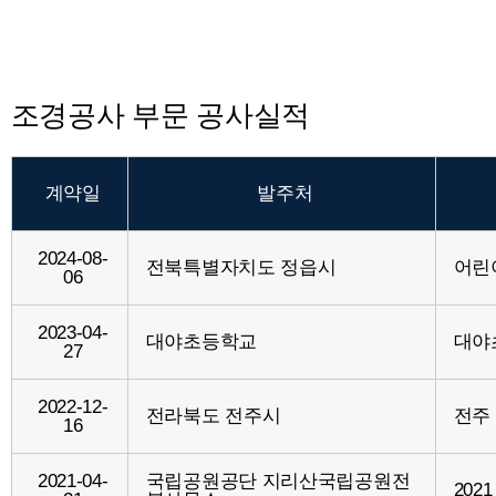
조경공사 부문 공사실적
계약일
발주처
2024-08-
전북특별자치도 정읍시
어린
06
2023-04-
대야초등학교
대야
27
2022-12-
전라북도 전주시
전주
16
2021-04-
국립공원공단 지리산국립공원전
20