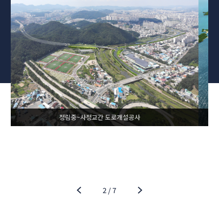
새만금 신항 접안시설(1단계) 축조공사
2
/
7