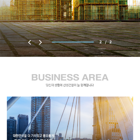
2
1
2
1
/
/
/
/
2
2
2
2