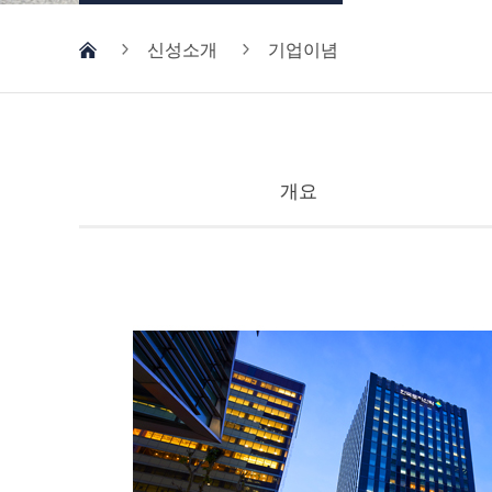
신성소개
기업이념
개요