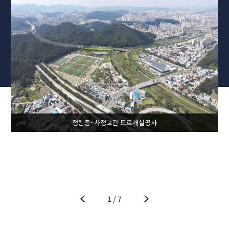
정림중~사정교간 도로개설공사
1
/
7