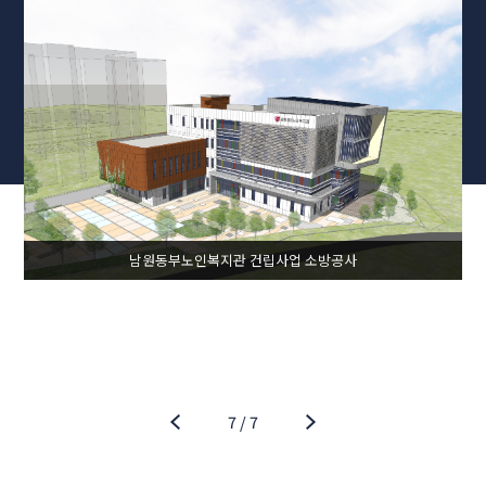
정림중~사정교간 도로개설공사
1
/
7